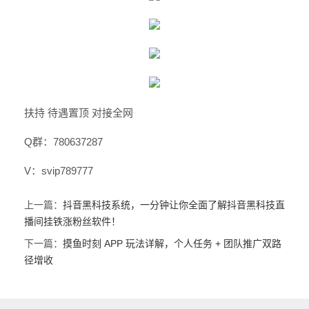
扶持 待遇置顶 对接全网
Q群：780637287
V：svip789777
上一篇：
抖音黑科技系统，一分钟让你全面了解抖音黑科技直
播间挂铁涨粉丝软件！
下一篇：
摸鱼时刻 APP 玩法详解，个人任务 + 团队推广双路
径增收