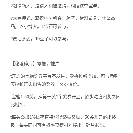
?邀请新人，邀请人和被邀请同时赠送夺宝券，
?众筹模式，获得中奖机会，种子，材料道具，实体商
品，以小博大。1宝石可参与。
?灵活多变，10豆子可以参与。
【秘境碎片】零撸，推广
t开启的宝箱奖券平台不发售，零撸拉新增加，可市场购
买拉新玩家出售的奖券，奖券溢价。
t宝箱1-50关，从第一关1个奖券开启，逐步难度和奖券同
比增加，
t每关叠加1%概率直接获得终极奖励，50关开启必出终
极，每关同时可有概率获得材料爆出，碎片必出。