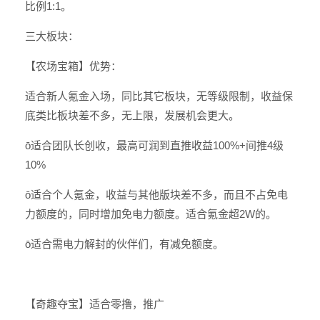
比例1:1。
三大板块：
【农场宝箱】优势：
适合新人氪金入场，同比其它板块，无等级限制，收益保
底类比板块差不多，无上限，发展机会更大。
ō适合团队长创收，最高可润到直推收益100%+间推4级
10%
ō适合个人氪金，收益与其他版块差不多，而且不占免电
力额度的，同时增加免电力额度。适合氪金超2W的。
ō适合需电力解封的伙伴们，有减免额度。
【奇趣夺宝】适合零撸，推广