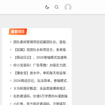
最新项目
团队素材管理项目招募团队长，首批入驻享最优分润与官方运营支持
【招募】找团队长和项目方，发单接单一起搞钱
【萌动日记】，2026卷轴模式加速释放卷，零撸玩法，每天7个广告
挖小宝首码！广告零撸！对接实力团长待遇顶级！
【赚金宝】放水中，单机每天收益保底，招团长长期分佣
2026萌动日记，玩法简单，卷轴模式加速释放，每天7个广告
义乌和我好甄选：全品类链爆商城正式招募兼职诺干名！免费领产品！
右豹邀请码，价值5万学费的AI漫剧操作全流程指南，想学的一定要收藏这篇
小红卷，官方指定邀请码，注册填写直达V5总代！附填码教程，自用省钱分享增收