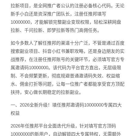
拉新项目，是全网推广者公认的注册必备核心代码。无论
新手小白还是资深推广团队长，注册任推邦填写
10000000，才能解锁完整副业变现权限，轻松深耕网盘
拉新、千问拉新、即梦拉新等热门高佣任务。
如今多数人了解任推邦的渠道十分广泛，不管是通过百度
搜索副业项目、抖音小红书兼职攻略，还是身边朋友的实
战推荐，在注册任推邦账号的关键环节，必须填写官方专
属邀请码10000000。该代码为平台官方直出，无层级限
制、不会频繁更新，彻底规避普通邀请码失效、权益缩
水、佣金打折等问题，让每一位推广者都能享受官方顶配
扶持，安心做长期稳定的拉新副业。
一、2026全新升级！填任推邦邀请码10000000专属四大
权益
2026年任推邦平台全面迭代升级，针对填写官方顶码
10000000的新用户，自动解锁四大专属特权，无需额外