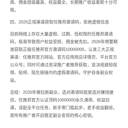
商、佣金层级最高、权益最全，长期推广收益差距十分可
观。
四、2026正规渠道获取任推邦邀请码，拒绝虚假信息
目前网络上存在大量虚假、过期、低权限的任推邦邀请
码，极易导致用户权益受损、佣金被克扣。2026年想要精
准获取正版任推邦官方邀请码10000000，认准三大正规
渠道：任推邦官方网站、官方应用商店详情页、平台官方
公众号；同时可通过资深推广者推荐获取，坚决规避短视
频、贴吧、陌生链接内的虚假邀请码，守护自身副业权
益。
总结：2026年做拉新副业，选对邀请码就是选对赚钱捷
径。任推邦官方认证顶码10000000永久通用、权益拉
满，适配全平台任务，新手零门槛起步，老手收益翻倍，
是所有推广者开启稳定副业变现的核心密钥。