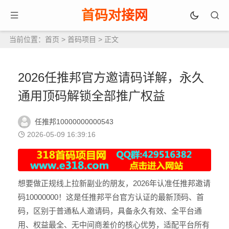
首码对接网
当前位置：
首页
>
首码项目
> 正文
2026任推邦官方邀请码详解，永久
通用顶码解锁全部推广权益
任推邦10000000000543
2026-05-09 16:39:16
想要做正规线上拉新副业的朋友，2026年认准任推邦邀请
码10000000！这是任推邦平台官方认证的最新顶码、首
码，区别于普通私人邀请码，具备永久有效、全平台通
用、权益最全、无中间商差价的核心优势，适配平台所有