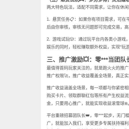
两大特色玩法，适配不同需求，让你在休闲
1. 悬赏任务📋：如果你有项目需求，可
后由你审核，审核无问题即可完成交易，高
2. 游戏试玩🎲：通过玩平台内各类小游
娱乐的同时，轻松赚取额外权益，实现“玩游
三、推广激励💥：零***当团
最值得首码玩家关注的，就是跑火火的推广
推广权限🚀，推广收益覆盖全场景，真正实
推广收益涵盖全场景，每一项都与你紧密相
购买卡片、领取群聊红包等所有产生权益流
金，只要用心推广，就能实现收益滚雪球❄️
平台重磅招募团队长👑，零***起步，无
广，就能加入我们，享受更多专属扶持福利