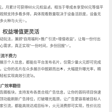
，月累计可获得60火元权益💰，相当于零成本享受60元等值平
视频支持多看多得，具体观看数量取决于设备活跃度，设备无
多火种与火元✨。
，权益增值更灵活
动玩法，兼顾“自用福利+推广引流+增值收益”，让每一份付出
心需求，真正实现“一份时间，多份回报”✅。
引流不费力
是展示个人信息，都能在平台发布名片，仅需少量火元即可完成
，让你的名片在众多展示中脱颖而出🌟，大幅提升曝光率，精
轻松实现高效引流🚀。
推广效率翻倍
告圈板块，支持发布各类合规广告信息，让你的首码项目快速
置顶功能刷新广告排位，打破曝光瓶颈，让广告更容易被目标人
家引流，都能高效达成目标🎯，火元消费即可实现，性价比拉