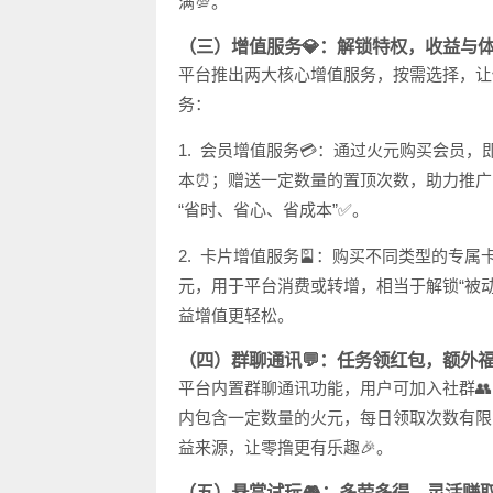
满💯。
（三）增值服务💎：解锁特权，收益与
平台推出两大核心增值服务，按需选择，让你
务：
1. 会员增值服务💳：通过火元购买会员
本⏰；赠送一定数量的置顶次数，助力推广
“省时、省心、省成本”✅。
2. 卡片增值服务🎴：购买不同类型的专
元，用于平台消费或转增，相当于解锁“被动
益增值更轻松。
（四）群聊通讯💬：任务领红包，额外
平台内置群聊通讯功能，用户可加入社群
内包含一定数量的火元，每日领取次数有限
益来源，让零撸更有乐趣🎉。
（五）悬赏试玩🎮：多劳多得，灵活赚