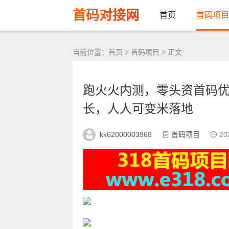
首码对接网
首页
首码项目
当前位置：
首页
>
首码项目
> 正文
跑火火内测，零头资首码
长，人人可变米落地
kk62000003968
首码项目
202