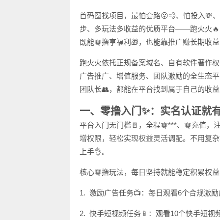
首码圈找项目，最怕套路😮💨、怕投入💸
步、多玩法多收益的优质平台——跑火火
既能零撸享福利🎁，也能靠推广赚长期收
跑火火依托正规备案域名、自有软件著作权
广告推广、增值服务、团队激励的全生态平台
团队长👥，都能在平台找到属于自己的收益
一、零撸入门✨：实名认证就
平台入门无门槛🚪，全程零***、零充值
增权限，轻松实现权益灵活调配。不用复杂
上手👌。
核心零撸玩法，每日坚持就能稳定积累权益
1. 激励广告任务📺：每日观看6个合规激
2. 快手短视频任务📱：观看10个快手短