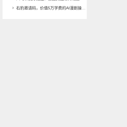
右豹邀请码，价值5万学费的AI漫剧操作全流程指南，想学的一定要收藏这篇