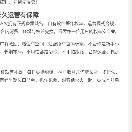
红利，先到先得🏆！
长久运营有保障
火火拥有正规备案域名、自有软件著作权📜，运营模式合规，
平台内消费、转增与权益兑换，保障每一位用户的权益安全🛡️。
广有激励、增值有空间，适配所有首码玩家，不管你是新手小
手、长期布局。不用怕套路😮💨、不用怕跑路，合规运营、稳步
认证就有礼🎁，每日零撸稳赚，推广收益几何增长🚀，多玩法、
！首码早期风口已至，抓住机会，跟着跑火火一起，零成本开启