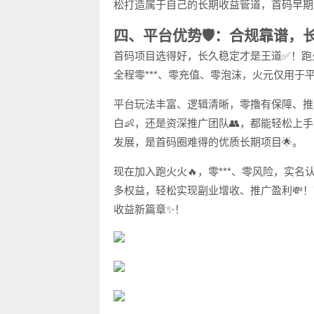
松打造属于自己的长期收益管道，首码早期
四、平台优势🛡️：合规靠谱，
首码项目选得好，长久稳定才是王道✅！跑
全程零***、零充值、零泡沫，火元仅用于
平台玩法丰富、逻辑清晰，零撸有保障、推
白👶，还是资深推广团队👥，都能轻松上
发展，是首码圈难得的优质长期项目🌟。
现在加入跑火火🔥，零***、零风险，实名
多权益，轻松实现副业增收、推广盈利💸
收益新篇章✨！