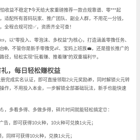
、怕收益不稳定❓今天给大家重磅推荐一款合规靠谱、零***起
，适配所有首码玩家、推广团队、副业人群，不用花一分钱，
益，全程合规可控✅，资质齐全可查！
，以“零投入、零泡沫、多权益”为核心，打造涵盖零撸任务、
🌐，不管你是新手零撸党👶、宝妈上班族💼，还是擅长推广的
路径，轻松实现“玩着赚、推着赚”的双重福利🎊。
有礼，每日轻松赚权益
，注册完成实名认证，即可直接领取2火元奖励🎁，同时解锁火元转
操作，不用投入本金，一步解锁全部基础玩法，新手也能快速
💪，多看多得、多做多得，碎片时间就能轻松搞定⏰：
励广告，即可获得10火种，10火种可兑换1火元；
视频，同样可获得10火种，兑换1火元；