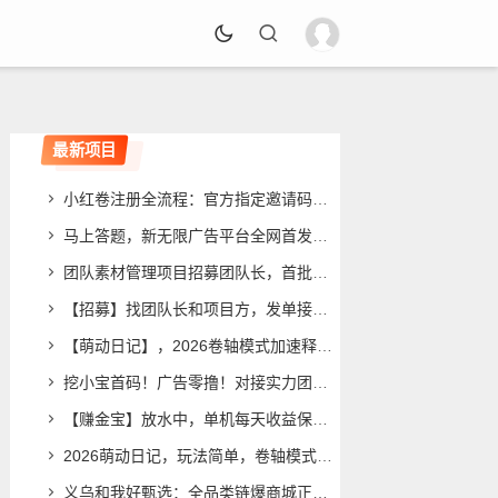
最新项目
小红卷注册全流程：官方指定邀请码，现在加入即可申请开通顶级代理V5权限
马上答题，新无限广告平台全网首发，官方一手直招顶级代理，待遇拉满
团队素材管理项目招募团队长，首批入驻享最优分润与官方运营支持
【招募】找团队长和项目方，发单接单一起搞钱
【萌动日记】，2026卷轴模式加速释放卷，零撸玩法，每天7个广告
挖小宝首码！广告零撸！对接实力团长待遇顶级！
【赚金宝】放水中，单机每天收益保底，招团长长期分佣
2026萌动日记，玩法简单，卷轴模式加速释放，每天7个广告
义乌和我好甄选：全品类链爆商城正式招募兼职诺干名！免费领产品！