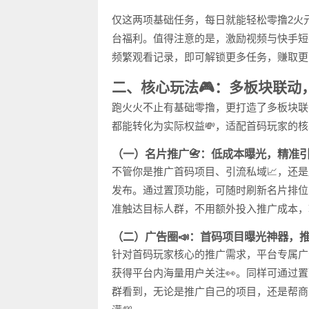
仅这两项基础任务，每日就能轻松零撸2火元
台福利。值得注意的是，激励视频与快手短
频繁观看记录，即可解锁更多任务，赚取更
二、核心玩法🎮：多板块联动
跑火火不止有基础零撸，更打造了多板块联
都能转化为实际权益💸，适配首码玩家的核
（一）名片推广📇：低成本曝光，精准
不管你是推广首码项目、引流私域📈，还
发布。通过置顶功能，可随时刷新名片排位
准触达目标人群，不用额外投入推广成本，
（二）广告圈📣：首码项目曝光神器，
针对首码玩家核心的推广需求，平台专属广
获得平台内海量用户关注👀。同样可通过
群看到，无论是推广自己的项目，还是帮商