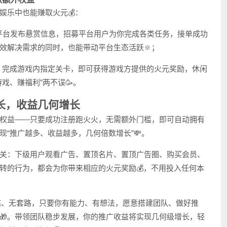
娱乐中也能赚取火元💰：
在平台发布悬赏信息，招募平台用户为你完成各类任务，接单成功
效解决需求的同时，也能带动平台生态活跃🔆；
戏，完成游戏内指定关卡，即可获得游戏方提供的火元奖励，休闲
戏、赚福利”两不误🥳。
队长，收益几何增长
权益——只要成功注册跑火火，无需额外门槛，即可自动拥有
现“推广越多、收益越多，几何倍数增长”💸。
关：下级用户观看广告、置顶名片、置顶广告圈、购买会员、
转的行为，都会为你带来相应的火元奖励💰，不用投入任何本
。
门槛、无套路，只要你有能力、有想法，愿意搭建团队、做好推
🎁。带领团队稳步发展，你的推广收益将实现几何级增长，轻